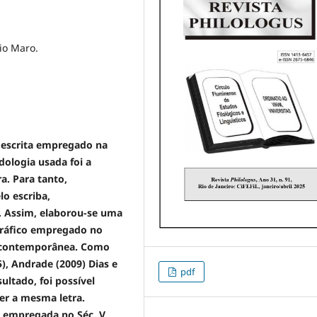
lio Maro.
 escrita empregado na
dologia usada foi a
a. Para tanto,
lo escriba,
s. Assim, elaborou-se uma
igráfico empregado no
a contemporânea. Como
, Andrade (2009) Dias e
pdf
ultado, foi possível
er a mesma letra.
empregada no Séc. V,