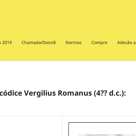
a 2019
Chamada/Dossiê
Normas
Compre
Adesão a
códice Vergilius Romanus (4?? d.c.):