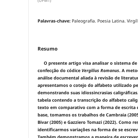
(UFMT)
Palavras-chave:
Paleografia. Poesia Latina. Virgí
Resumo
O presente artigo visa analisar o sistema de
confecção do códice
Vergilius Romanus
. A meto
análise documental aliada à revisão de literatur
apresentamos o cotejo do alfabeto utilizado pe
demonstrando suas idiossincrasias caligráfica
tabela contendo a transcrição do alfabeto cal
texto em comparativo com a forma de escrit
base, tomamos os trabalhos de Cambraia (2005)
Bivar (2005) e Gazziero Tomazi (2022). Como res
identificarmos variações na forma de se escrev
Também demonstramos a maneira de escrever 