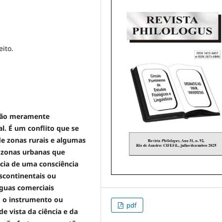
ito.
não meramente
al. É um conflito que se
 de zonas
rurais e algumas
s zonas urbanas que
cia de uma consciência
nscontinentais ou
nguas comerciais
 o instrumento ou
pdf
e vista da ciência e da