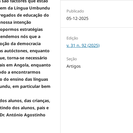
a são
factores que estão
zagem da Língua Umbundu
Publicado
arregados de educação do
05-12-2025
É
nossa intenção
propormos estratégias
entendemos nós que a
Edição
moção da democracia
v. 31 n. 92 (2025)
uas autóctones,
enquanto
ue, torna-se necessário
Seção
nais em Angola, enquanto
Artigos
modo a encontrarmos
ão do ensino
das línguas
bundu, em particular bem
dos alunos, das crianças,
indo dos alunos, pais e
Dr. António Agostinho