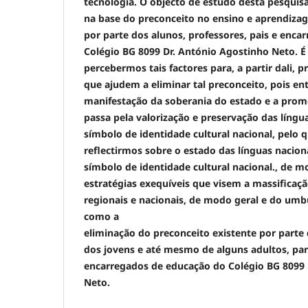
tecnologia. O objecto de estudo desta pesquis
na base do preconceito no ensino e aprendi
por
parte dos alunos, professores, pais e enc
Colégio BG 8099 Dr. António Agostinho Neto. 
percebermos tais factores para, a partir dali, 
que ajudem
a eliminar tal preconceito, pois 
manifestação da soberania do estado e a pro
passa pela valorização e preservação das líng
símbolo de identidade cultural nacional, pelo q
reflectirmos
sobre o estado das línguas nacio
símbolo de identidade cultural
nacional., de 
estratégias exequíveis que visem a massificaç
regionais e nacionais, de modo geral e do um
como a
eliminação do preconceito existente por parte 
dos jovens e até
mesmo de alguns adultos, part
encarregados de educação do Colégio BG 8099 
Neto.