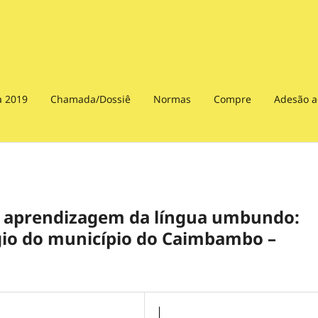
a 2019
Chamada/Dossiê
Normas
Compre
Adesão a
 e aprendizagem da língua umbundo:
gio do município do Caimbambo –