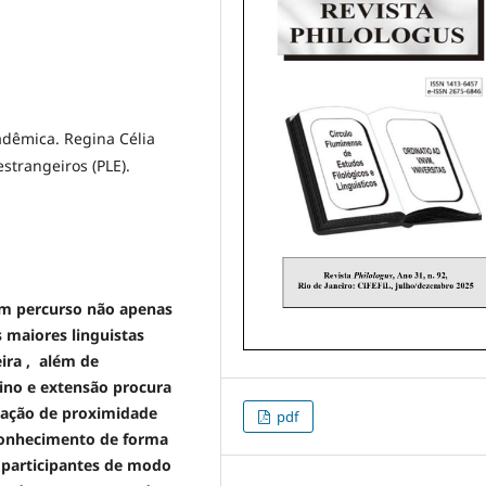
adêmica. Regina Célia
estrangeiros (PLE).
m percurso não apenas
maiores linguistas
eira , além de
ino e extensão procura
ação de proximidade
pdf
conhecimento de forma
 participantes de modo